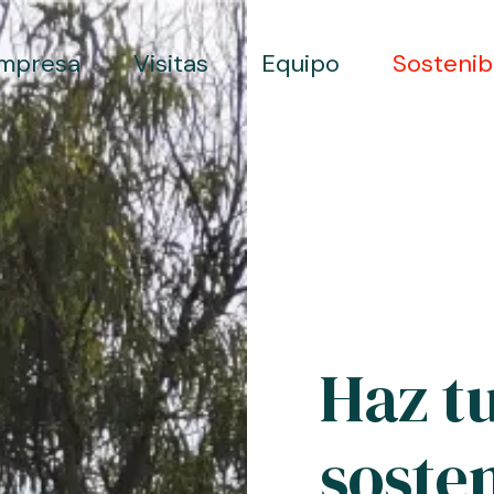
mpresa
Visitas
Equipo
Sostenib
Haz t
soste