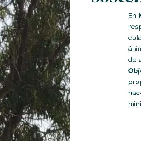
En
resp
col
áni
de 
Obj
pro
hac
min